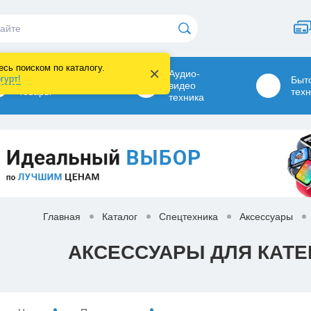
сь поиском по каталогу.
×
Аудио-
гурт
!
Канцелярские
Быт
видео
товары
техн
техника
Главная
Каталог
Спецтехника
Аксессуары
АКСЕССУАРЫ ДЛЯ КАТЕ