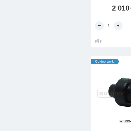
2 010
Outdoorworld