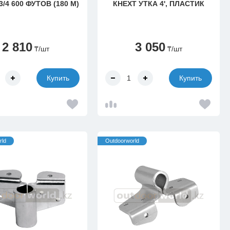
3/4 600 ФУТОВ (180 М)
КНЕХТ УТКА 4', ПЛАСТИК
2 810
3 050
₸
/шт
₸
/шт
Купить
Купить
rld
Outdoorworld