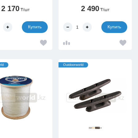
2 170
2 490
₸
/шт
₸
/шт
Купить
Купить
rld
Outdoorworld